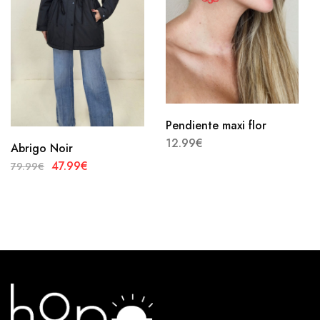
Pendiente maxi flor
12.99
€
Abrigo Noir
47.99
€
79.99
€