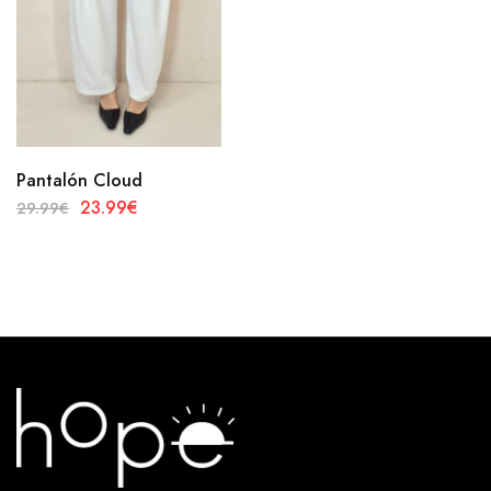
Pantalón Cloud
23.99
€
29.99
€