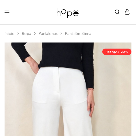
Inicio
Ropa
Pantalones
Pantalón Sinna
REBAJAS
20%