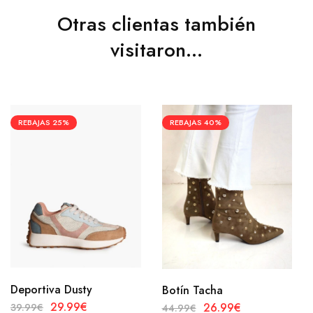
Otras clientas también
visitaron...
REBAJAS
25%
REBAJAS
40%
Deportiva Dusty
Botín Tacha
29.99
€
26.99
€
39.99
€
44.99
€