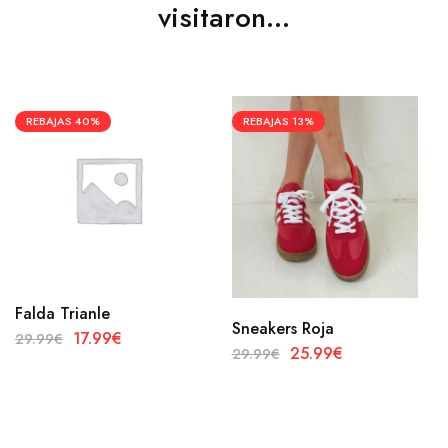
visitaron...
REBAJAS
40%
REBAJAS
13%
Falda Trianle
Sneakers Roja
17.99
€
29.99
€
25.99
€
29.99
€