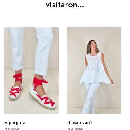
visitaron...
Alpargata
Blusa evasé
23.99
€
24.99
€