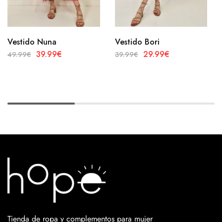
Vestido Nuna
Vestido Bori
39.99
€
29.99
€
49.99
€
39.99
€
Tienda de ropa y complementos para mujer